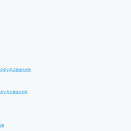
борудования
орудования
ов