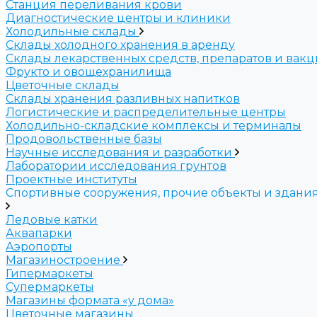
Станция переливания крови
Диагностические центры и клиники
Холодильные склады
Склады холодного хранения в аренду
Склады лекарственных средств, препаратов и вак
Фрукто и овощехранилища
Цветочные склады
Склады хранения разливных напитков
Логистические и распределительные центры
Холодильно-складские комплексы и терминалы
Продовольственные базы
Научные исследования и разработки
Лаборатории исследования грунтов
Проектные институты
Спортивные сооружения, прочие объекты и здани
Ледовые катки
Аквапарки
Аэропорты
Магазиностроение
Гипермаркеты
Супермаркеты
Магазины формата «у дома»
Цветочные магазины