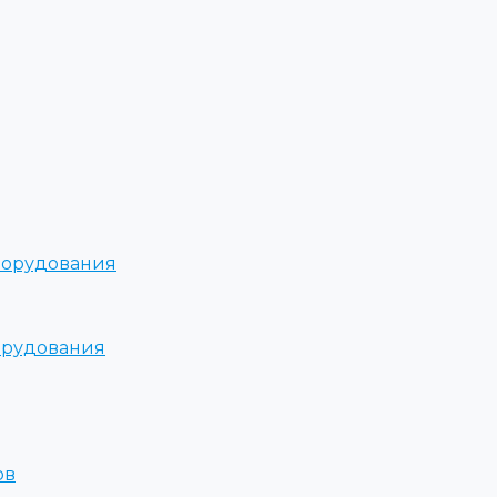
борудования
орудования
ов