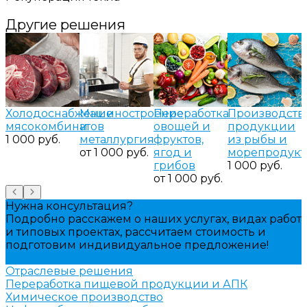
Другие решения
Холодоснабжение
Машиностроение
Переработка
Производств
мясокомбинатов
и
овощей и
продукции
1 000 руб.
металлургия
фруктов,
из рыбы и
от 1 000 руб.
ягод и
морепродукт
грибов
1 000 руб.
от 1 000 руб.
Нужна консультация?
Подробно расскажем о наших услугах, видах работ
и типовых проектах, рассчитаем стоимость и
подготовим индивидуальное предложение!
Задать вопрос
Отраслевые решения
Переработка пищевой продукции и АПК
Химическое производство